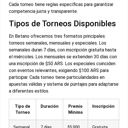
Cada torneo tiene reglas específicas para garantizar
competencia justa y transparente.
Tipos de Torneos Disponibles
En Betano ofrecemos tres formatos principales:
torneos semanales, mensuales y especiales. Los
semanales duran 7 días, con inscripción gratuita hasta
el miércoles. Los mensuales se extienden 30 días con
una inscripción de $50 ARS. Los especiales coinciden
con eventos relevantes, exigiendo $100 ARS para
participar. Cada torneo tiene particularidades en
apuestas válidas y sistema de puntajes para adaptarse
a diferentes estilos.
Tipo de
Duración
Premio
Inscripción
Torneo
Mínimo
Semanal
7 días
$5.000
Gratuita