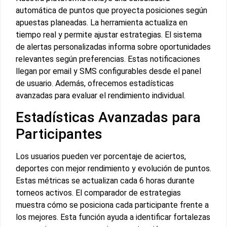
automática de puntos que proyecta posiciones según
apuestas planeadas. La herramienta actualiza en
tiempo real y permite ajustar estrategias. El sistema
de alertas personalizadas informa sobre oportunidades
relevantes según preferencias. Estas notificaciones
llegan por email y SMS configurables desde el panel
de usuario. Además, ofrecemos estadísticas
avanzadas para evaluar el rendimiento individual.
Estadísticas Avanzadas para
Participantes
Los usuarios pueden ver porcentaje de aciertos,
deportes con mejor rendimiento y evolución de puntos.
Estas métricas se actualizan cada 6 horas durante
torneos activos. El comparador de estrategias
muestra cómo se posiciona cada participante frente a
los mejores. Esta función ayuda a identificar fortalezas