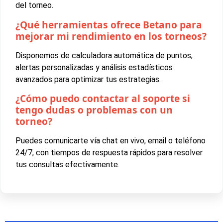
del torneo.
¿Qué herramientas ofrece Betano para
mejorar mi rendimiento en los torneos?
Disponemos de calculadora automática de puntos,
alertas personalizadas y análisis estadísticos
avanzados para optimizar tus estrategias.
¿Cómo puedo contactar al soporte si
tengo dudas o problemas con un
torneo?
Puedes comunicarte vía chat en vivo, email o teléfono
24/7, con tiempos de respuesta rápidos para resolver
tus consultas efectivamente.