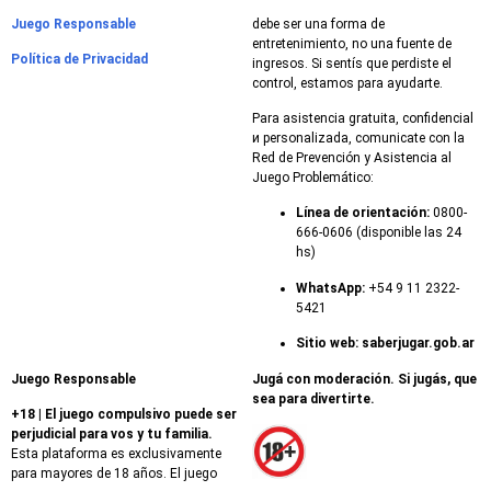
Juego Responsable
debe ser una forma de
entretenimiento, no una fuente de
Política de Privacidad
ingresos. Si sentís que perdiste el
control, estamos para ayudarte.
Para asistencia gratuita, confidencial
и personalizada, comunicate con la
Red de Prevención y Asistencia al
Juego Problemático:
Línea de orientación:
0800-
666-0606 (disponible las 24
hs)
WhatsApp:
+54 9 11 2322-
5421
Sitio web: saberjugar.gob.ar
Juego Responsable
Jugá con moderación. Si jugás, que
sea para divertirte.
+18 | El juego compulsivo puede ser
perjudicial para vos y tu familia.
Esta plataforma es exclusivamente
para mayores de 18 años. El juego