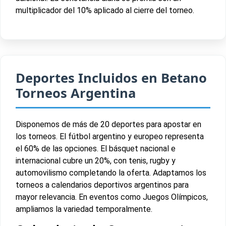
multiplicador del 10% aplicado al cierre del torneo.
Deportes Incluidos en Betano
Torneos Argentina
Disponemos de más de 20 deportes para apostar en
los torneos. El fútbol argentino y europeo representa
el 60% de las opciones. El básquet nacional e
internacional cubre un 20%, con tenis, rugby y
automovilismo completando la oferta. Adaptamos los
torneos a calendarios deportivos argentinos para
mayor relevancia. En eventos como Juegos Olímpicos,
ampliamos la variedad temporalmente.