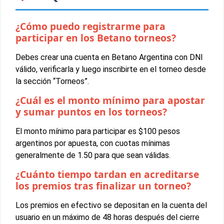
¿Cómo puedo registrarme para
participar en los Betano torneos?
Debes crear una cuenta en Betano Argentina con DNI
válido, verificarla y luego inscribirte en el torneo desde
la sección “Torneos”.
¿Cuál es el monto mínimo para apostar
y sumar puntos en los torneos?
El monto mínimo para participar es $100 pesos
argentinos por apuesta, con cuotas mínimas
generalmente de 1.50 para que sean válidas.
¿Cuánto tiempo tardan en acreditarse
los premios tras finalizar un torneo?
Los premios en efectivo se depositan en la cuenta del
usuario en un máximo de 48 horas después del cierre