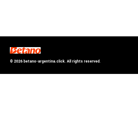
© 2026 betano-argentina.click. All rights reserved.