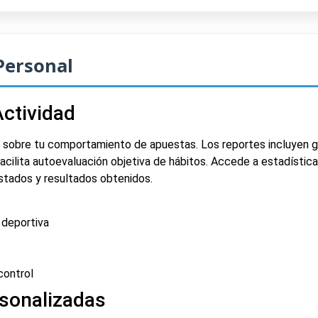
Personal
Actividad
obre tu comportamiento de apuestas. Los reportes incluyen grá
acilita autoevaluación objetiva de hábitos. Accede a estadístic
stados y resultados obtenidos.
 deportiva
control
sonalizadas