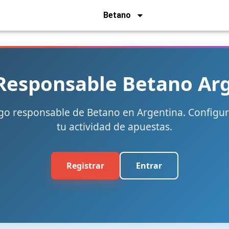
Betano
Responsable Betano Ar
o responsable de Betano en Argentina. Configura
tu actividad de apuestas.
Registrar
Entrar