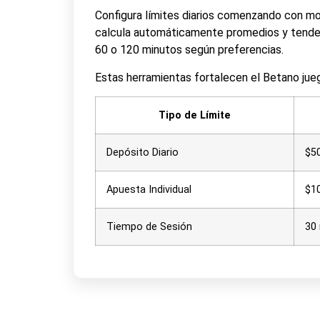
Configura límites diarios comenzando con mo
calcula automáticamente promedios y tendenc
60 o 120 minutos según preferencias.
Estas herramientas fortalecen el Betano jueg
Tipo de Límite
Depósito Diario
$5
Apuesta Individual
$1
Tiempo de Sesión
30