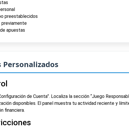
stas
personal
po preestablecidos
s previamente
 de apuestas
s Personalizados
ol
onfiguración de Cuenta”. Localiza la sección “Juego Responsable
ación disponibles. El panel muestra tu actividad reciente y lími
n financiera.
ricciones