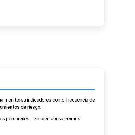
ma monitorea indicadores como frecuencia de
amientos de riesgo.
ades personales. También consideramos