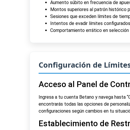
Aumento súbito en frecuencia de apue
Montos superiores al patrón histórico 
Sesiones que exceden límites de tiem
Intentos de evadir límites configurado
Comportamiento errático en selección
Configuración de Límite
Acceso al Panel de Contr
Ingresa a tu cuenta Betano y navega hasta “C
encontrarás todas las opciones de personaliz
configuraciones según cambios en tu situació
Establecimiento de Rest